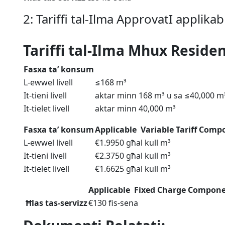
2: Tariffi tal-Ilma ApprovatI applika
Tariffi tal-Ilma Mhux Residen
Fasxa ta’ konsum
L-ewwel livell
≤168 m³
It-tieni livell
aktar minn 168 m³ u sa ≤40,000 m
It-tielet livell
aktar minn 40,000 m³
Fasxa ta’ konsum
Applicable Variable Tariff Com
L-ewwel livell
€1.9950 għal kull m³
It-tieni livell
€2.3750 għal kull m³
It-tielet livell
€1.6625 għal kull m³
Applicable Fixed Charge Compon
Ħlas tas-servizz
€130 fis-sena