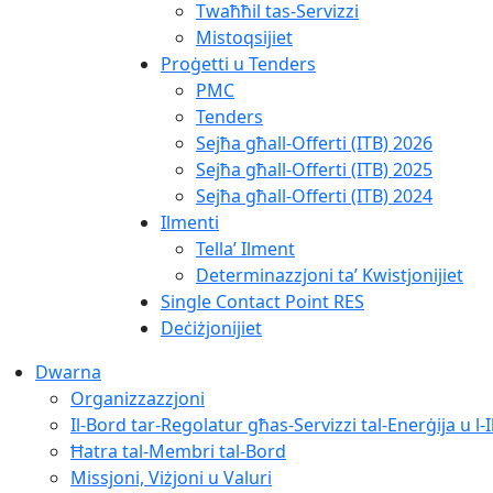
Twaħħil tas-Servizzi
Mistoqsijiet
Proġetti u Tenders
PMC
Tenders
Sejħa għall-Offerti (ITB) 2026
Sejħa għall-Offerti (ITB) 2025
Sejħa għall-Offerti (ITB) 2024
Ilmenti
Tella’ Ilment
Determinazzjoni ta’ Kwistjonijiet
Single Contact Point RES
Deċiżjonijiet
Dwarna
Organizzazzjoni
Il-Bord tar-Regolatur għas-Servizzi tal-Enerġija u l-
Ħatra tal-Membri tal-Bord
Missjoni, Viżjoni u Valuri