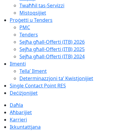
Twaħħil tas-Servizzi
Mistoqsijiet
Proġetti u Tenders
PMC
Tenders
Sejħa għall-Offerti (ITB) 2026
Sejħa għall-Offerti (ITB) 2025
Sejħa għall-Offerti (ITB) 2024
Ilmenti
Tella’ Ilment
Determinazzjoni ta’ Kwistjonijiet
Single Contact Point RES
Deċiżjonijiet
Daħla
Aħbarijiet
Karrieri
Ikkuntattjana