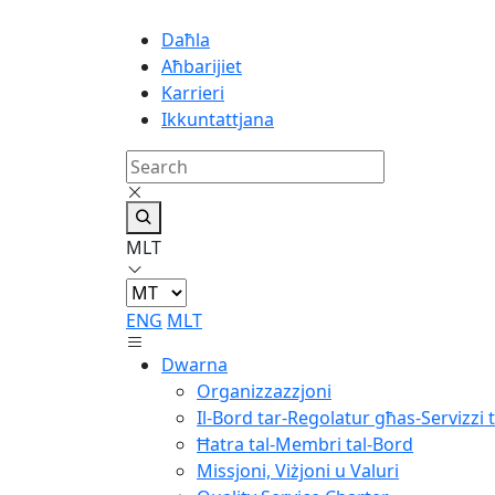
Daħla
Aħbarijiet
Karrieri
Ikkuntattjana
MLT
ENG
MLT
Dwarna
Organizzazzjoni
Il-Bord tar-Regolatur għas-Servizzi t
Ħatra tal-Membri tal-Bord
Missjoni, Viżjoni u Valuri