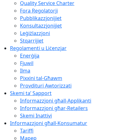
Quality Service Charter
Fora Regolatorji
Pubblikazzjonijiet
Konsultazzjonijiet
Leġiżlazzjoni
Stqarrijiet
Regolamenti u Liċenzjar
Enerġija
Fjuwil
Ilma
Pixxini tal-Għawm
Provdituri Awtorizzati
Skemi ta’ Sapport
Informazzjoni għall-Applikanti
Informazzjoni għar-Retailers
Skemi Inattivi
Informazzjoni għall-Konsumatur
Tariffi
Mapep