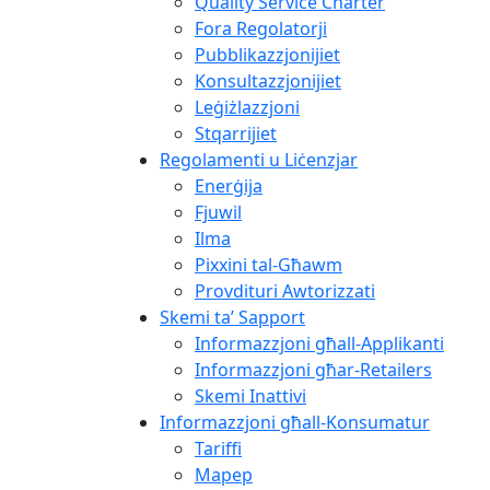
Quality Service Charter
Fora Regolatorji
Pubblikazzjonijiet
Konsultazzjonijiet
Leġiżlazzjoni
Stqarrijiet
Regolamenti u Liċenzjar
Enerġija
Fjuwil
Ilma
Pixxini tal-Għawm
Provdituri Awtorizzati
Skemi ta’ Sapport
Informazzjoni għall-Applikanti
Informazzjoni għar-Retailers
Skemi Inattivi
Informazzjoni għall-Konsumatur
Tariffi
Mapep