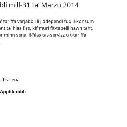
bbli mill-31 ta’ Marzu 2014
tariffa varjabbli li jiddependi fuq il-konsum
 ta’ ħlas fiss, kif muri fit-tabelli hawn taħt.
r minn sena, il-ħlas tas-servizz u t-tariffa
.
a fis-sena
 Applikabbli