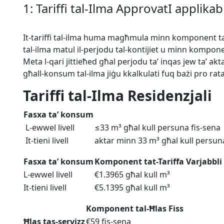
1: Tariffi tal-Ilma ApprovatI applika
It-tariffi tal-ilma huma magħmula minn komponent ta’ 
tal-ilma matul il-perjodu tal-kontijiet u minn komponent
Meta l-qari jittieħed għal perjodu ta’ inqas jew ta’ akta
għall-konsum tal-ilma jiġu kkalkulati fuq bażi pro rata
Tariffi tal-Ilma Residenzjali
Fasxa ta’ konsum
L-ewwel livell
≤33 m³ għal kull persuna fis-sena
It-tieni livell
aktar minn 33 m³ għal kull persun
Fasxa ta’ konsum
Komponent tat-Tariffa Varjabbli
L-ewwel livell
€1.3965 għal kull m³
It-tieni livell
€5.1395 għal kull m³
Komponent tal-Ħlas Fiss
Ħlas tas-servizz
€59 fis-sena