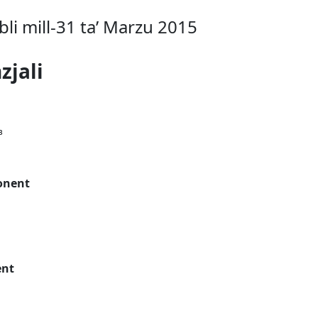
bbli mill-31 ta’ Marzu 2015
zjali
³
ponent
ent